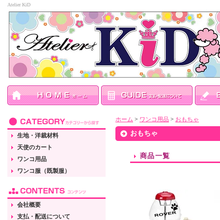
Atelier KiD
ホーム
>
ワンコ用品
>
おもちゃ
おもちゃ
生地・洋裁材料
天使のカート
商品一覧
ワンコ用品
ワンコ服（既製服）
会社概要
支払・配送について