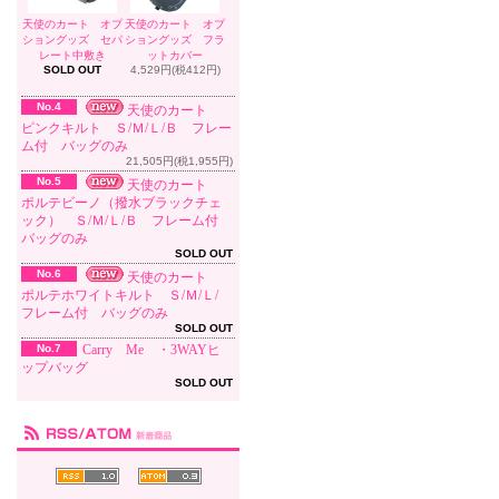
天使のカート オプ
天使のカート オプ
ショングッズ セパ
ショングッズ フラ
レート中敷き
ットカバー
SOLD OUT
4,529円(税412円)
No.4
天使のカート
ピンクキルト Ｓ/Ｍ/Ｌ/Ｂ フレー
ム付 バッグのみ
21,505円(税1,955円)
No.5
天使のカート
ポルテビーノ（撥水ブラックチェ
ック） Ｓ/Ｍ/Ｌ/Ｂ フレーム付
バッグのみ
SOLD OUT
No.6
天使のカート
ポルテホワイトキルト Ｓ/Ｍ/Ｌ/
フレーム付 バッグのみ
SOLD OUT
No.7
Carry Me ・3WAYヒ
ップバッグ
SOLD OUT