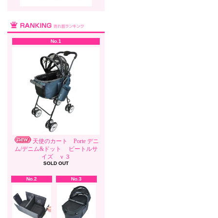
No.1
天使のカート Porte デニ
ム/デニム&ドット ビートルサ
イズ ｖ３
SOLD OUT
No.2
No.3