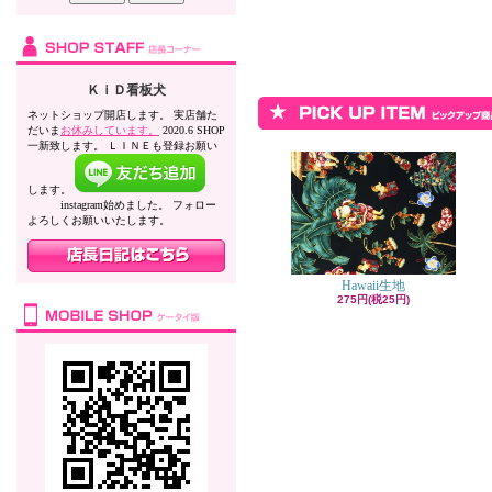
ＫｉＤ看板犬
ネットショップ開店します。 実店舗た
だいま
お休みしています。
2020.6 SHOP
一新致します。 ＬＩＮＥも登録お願い
します。
instagram始めました。 フォロー
よろしくお願いいたします。
Hawaii生地
275円(税25円)