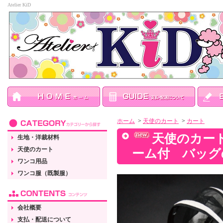
Atelier KiD
ホーム
>
天使のカート
>
カート
天使のカート
生地・洋裁材料
天使のカート
ーム付 バッグ
ワンコ用品
ワンコ服（既製服）
会社概要
支払・配送について