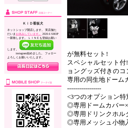
ＫｉＤ看板犬
ネットショップ開店します。 実店舗た
だいま
お休みしています。
2020.6 SHOP
一新致します。 ＬＩＮＥも登録お願い
します。
が無料セット!
instagram始めました。 フォロー
よろしくお願いいたします。
スペシャルセット付
ョングッズ付きのコ
専用の同生地ドーム
-----------------
<3つのオプション特
◎専用ドームカバー×
◎専用ドリンクホルダ
◎専用メッシュ小物入