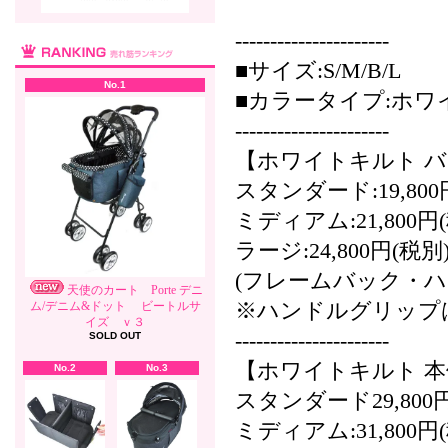
----------------------
■サイズ:S/M/B/L
No.1
■カラータイプ:ホワ
----------------------
【ホワイトキルト 
スタンダード:19,800
ミディアム:21,800円
ラージ:24,800円(税別
(フレームバック・
天使のカート Porte デニ
ム/デニム&ドット ビートルサ
※ハンドルグリップはV
イズ ｖ３
----------------------
SOLD OUT
【ホワイトキルト 本体(
No.2
No.3
スタンダード29,800円
ミディアム:31,800円