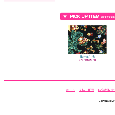
Hawaii生地
275円(税25円)
ホーム
支払・配送
特定商取引
Copyright(c)20