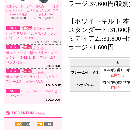
ラージ:37,600円(税別
天使のカート オプ
天使のカート オプ
ショングッズ セパ
ショングッズ フラ
----------------------
レート中敷き
ットカバー
SOLD OUT
4,529円(税412円)
【ホワイトキルト 本体(
No.4
スタンダード:31,600
天使のカート
ピンクキルト Ｓ/Ｍ/Ｌ/Ｂ フレー
ミディアム:31,800円
ム付 バッグのみ
21,505円(税1,955円)
ラージ:41,600円
No.5
天使のカート
ポルテビーノ（撥水ブラックチェ
ック） Ｓ/Ｍ/Ｌ/Ｂ フレーム付
バッグのみ
Ｓ
SOLD OUT
39,974円(税3,634
No.6
天使のカート
フレーム付 Ｖ３
在庫なし
ポルテホワイトキルト Ｓ/Ｍ/Ｌ/
フレーム付 バッグのみ
25,047円(税2,277
バッグのみ
SOLD OUT
在庫なし
No.7
Carry Me ・3WAYヒ
ップバッグ
SOLD OUT