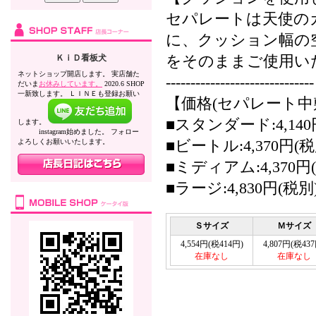
セパレートは天使の
に、クッション幅の
ＫｉＤ看板犬
をそのままご使用い
ネットショップ開店します。 実店舗た
------------------------------
だいま
お休みしています。
2020.6 SHOP
一新致します。 ＬＩＮＥも登録お願い
【価格(セパレート中
■スタンダード:4,140
します。
instagram始めました。 フォロー
よろしくお願いいたします。
■ビートル:4,370円(税
■ミディアム:4,370円
■ラージ:4,830円(税別
Ｓサイズ
Ｍサイズ
4,554円(税414円)
4,807円(税437
在庫なし
在庫なし