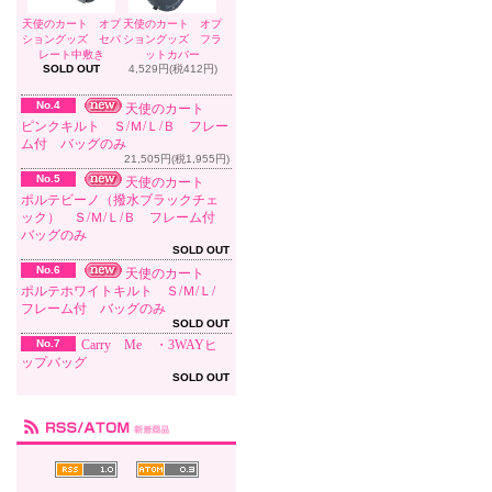
天使のカート オプ
天使のカート オプ
ショングッズ セパ
ショングッズ フラ
レート中敷き
ットカバー
SOLD OUT
4,529円(税412円)
No.4
天使のカート
ピンクキルト Ｓ/Ｍ/Ｌ/Ｂ フレー
ム付 バッグのみ
21,505円(税1,955円)
No.5
天使のカート
ポルテビーノ（撥水ブラックチェ
ック） Ｓ/Ｍ/Ｌ/Ｂ フレーム付
バッグのみ
SOLD OUT
No.6
天使のカート
ポルテホワイトキルト Ｓ/Ｍ/Ｌ/
フレーム付 バッグのみ
SOLD OUT
No.7
Carry Me ・3WAYヒ
ップバッグ
SOLD OUT