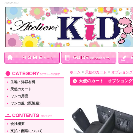
Atelier KiD
ホーム
>
天使のカート
>
オプショング
天使のカート オプショング
生地・洋裁材料
天使のカート
ワンコ用品
ワンコ服（既製服）
会社概要
支払・配送について