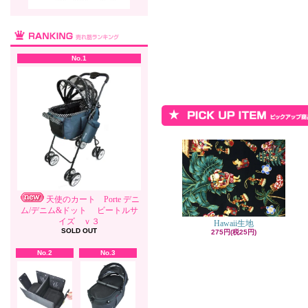
No.1
天使のカート Porte デニ
ム/デニム&ドット ビートルサ
イズ ｖ３
Hawaii生地
SOLD OUT
275円(税25円)
No.2
No.3